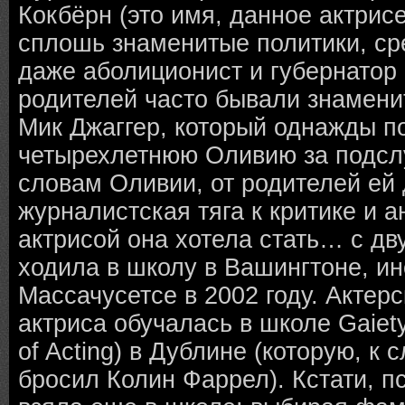
Кокбёрн (это имя, данное актрис
сплошь знаменитые политики, ср
даже аболиционист и губернатор Г
родителей часто бывали знамени
Мик Джаггер, который однажды п
четырехлетнюю Оливию за подс
словам Оливии, от родителей ей
журналистская тяга к критике и а
актрисой она хотела стать… с дв
ходила в школу в Вашингтоне, ин
Массачусетсе в 2002 году. Актер
актриса обучалась в школе Gaiety
of Acting) в Дублине (которую, к 
бросил Колин Фаррел). Кстати, 