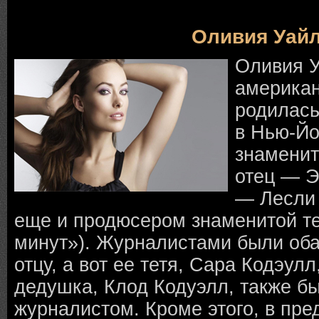
Оливия Уай
Оливия 
американ
родилась
в Нью-Йо
знаменит
отец — Э
— Лесли 
еще и продюсером знаменитой т
минут»). Журналистами были оба
отцу, а вот ее тетя, Сара Кодэулл
дедушка, Клод Кодуэлл, также б
журналистом. Кроме этого, в пр