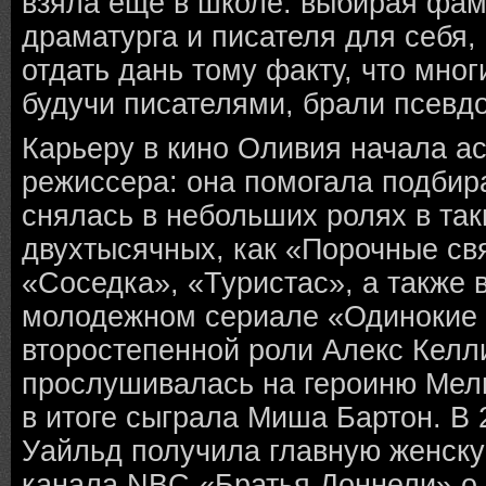
взяла еще в школе: выбирая фам
драматурга и писателя для себя,
отдать дань тому факту, что мно
будучи писателями, брали псевд
Карьеру в кино Оливия начала а
режиссера: она помогала подбир
снялась в небольших ролях в та
двухтысячных, как «Порочные св
«Соседка», «Туристас», а также 
молодежном сериале «Одинокие 
второстепенной роли Алекс Келли
прослушивалась на героиню Мели
в итоге сыграла Миша Бартон. В 
Уайльд получила главную женску
канала NBC «Братья Доннели» о 