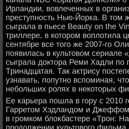
Ирландии, вовлеченных в органи
преступность Нью-Йорка. В том ж
сыграла в пьесе Beauty on the V
триллере, в котором воплотила ц
сентябре все того же 2007-го Ол
появилась в культовом сериале 
сыграла доктора Реми Хадли по 
Тринадцатая. Так актрису постеп
узнавать, попутно вспоминая, что
небольших ролях в некоторых фи
Ее карьера пошла в гору с 2010 
Гарретом Хэдландом и Джеффом
в громком блокбастере «Трон: Н
продолжении культового фильма 