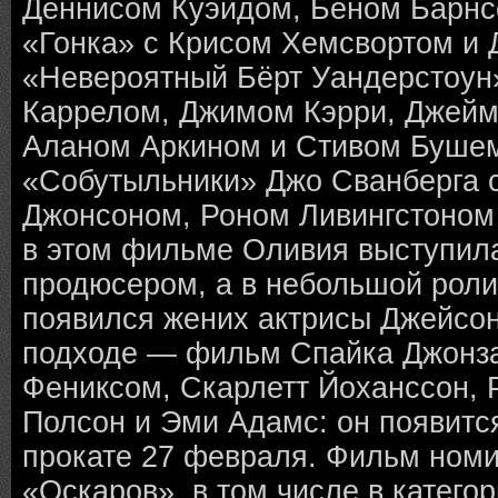
Деннисом Куэйдом, Беном Барнс
«Гонка» с Крисом Хемсвортом и
«Невероятный Бёрт Уандерстоун
Каррелом, Джимом Кэрри, Джейм
Аланом Аркином и Стивом Бушем
«Собутыльники» Джо Сванберга 
Джонсоном, Роном Ливингстоном
в этом фильме Оливия выступил
продюсером, а в небольшой роли
появился жених актрисы Джейсон
подходе — фильм Спайка Джонза
Фениксом, Скарлетт Йоханссон, 
Полсон и Эми Адамс: он появитс
прокате 27 февраля. Фильм номи
«Оскаров», в том числе в катег