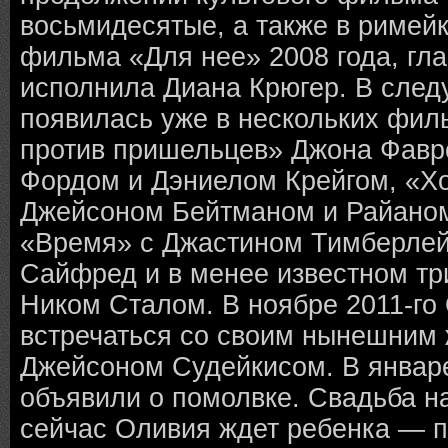
восьмидесятые, а также в римей
фильма «Для нее» 2008 года, гла
исполнила Диана Крюгер. В след
появилась уже в нескольких фи
против пришельцев» Джона Фавр
Фордом и Дэниелом Крейгом, «Хо
Джейсоном Бейтманом и Райано
«Время» с Джастином Тимберле
Сайфред и в менее известном тр
Ником Сталом. В ноябре 2011-го
встречаться со своим нынешним 
Джейсоном Судейкисом. В январе
объявили о помолвке. Свадьба на
сейчас Оливия ждет ребенка — 