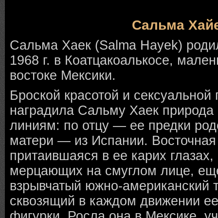
Сальма Хай
Сальма Хаек (Salma Hayek) роди
1968 г. в Коатцакоалькосе, мален
востоке Мексики.
Броской красотой и сексуальной
наградила Сальму Хаек природа 
линиям: по отцу — ее предки род
матери — из Испании. Восточная
притаившаяся в ее карих глазах,
мерцающих на смуглом лице, ещ
взрывчатый южно-американский 
сквозящий в каждом движении ее
фигурки. Росла она в Мексике, у