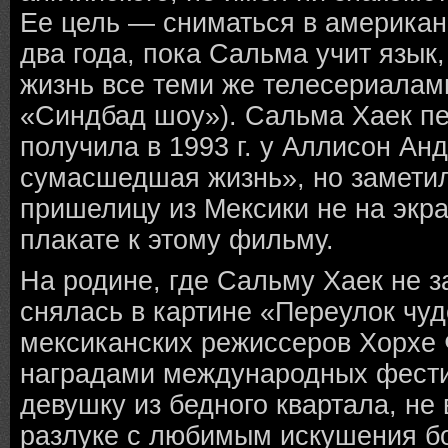
Ее цель — сниматься в американ
два года, пока Сальма учит язык,
жизнь все теми же телесериалам
«Синдбад шоу»). Сальма Хаек пе
получила в 1993 г. у Аллисон А
сумасшедшая жизнь», но замети
пришелицу из Мексики не на экр
плакате к этому фильму.
На родине, где Сальму Хаек не з
снялась в картине «Переулок чуд
мексиканских режиссеров Хорхе 
наградами международных фести
девушку из бедного квартала, н
разлуке с любимым искушения бо