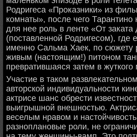
маленьком эпизоде в роли телет
Родригеса «Проказники» из фил
комнаты», после чего Тарантино
для нее роль в ленте «От заката
(поставленной Родригесом), где е
именно Сальма Хаек, по сюжету 
живым (настоящим!) питоном та
превратившаяся затем в жуткого
Участие в таком развлекательном
авторской индивидуальности кин
актрисе шанс обрести известнос
выигрышной внешностью. Актрис
веселым нравом и настойчивость
разноплановые роли, не огранич
на тему женщины-вамп. Это под