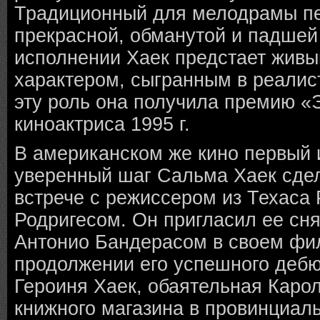
Традиционный для мелодрамы пе
прекрасной, обманутой и падше
исполнении Хаек предстает жив
характером, сыгранным в реалис
эту роль она получила премию «
киноактриса 1995 г.
В американском же кино первый 
уверенный шаг Сальма Хаек сде
встрече с режиссером из Техаса
Родригесом. Он пригласил ее сня
Антонио Бандерасом в своем фи
продолжении его успешного дебю
Героиня Хаек, обаятельная Каро
книжного магазина в провинциаль