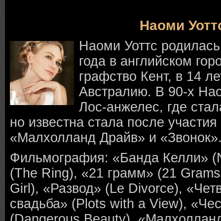
Наоми Уотт
Наоми Уоттс родилась
года в английском го
графство Кент, в 14 л
Австралию. В 90-х На
Лос-анжелес, где стал
но известна стала после участия
«Малхолланд Драйв» и «Звонок»
Фильмография: «Банда Келли» (N
(The Ring), «21 грамм» (21 Grams
Girl), «Развод» (Le Divorce), «Че
свадьба» (Plots with a View), «Че
(Dangerous Beauty), «Малхолланд