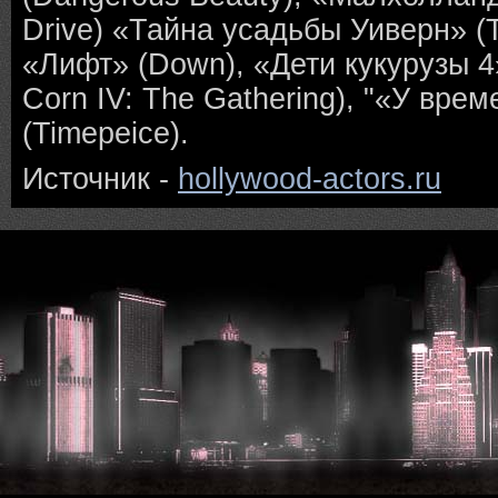
Drive) «Тайна усадьбы Уиверн» (
«Лифт» (Down), «Дети кукурузы 4» 
Corn IV: The Gathering), "«У вре
(Timepeice).
Источник -
hollywood-actors.ru