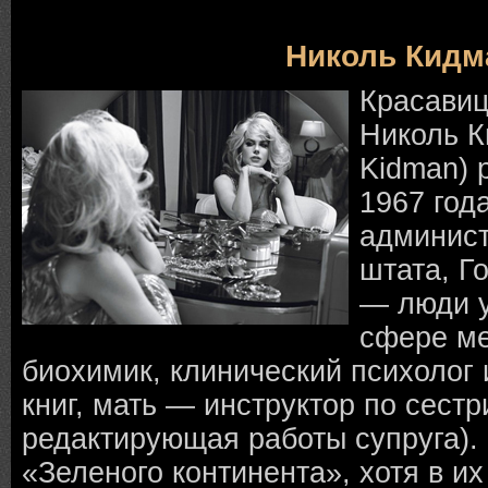
Николь Кидм
Красавиц
Николь К
Kidman) 
1967 год
админист
штата, Г
— люди у
сфере м
биохимик, клинический психолог 
книг, мать — инструктор по сестр
редактирующая работы супруга).
«Зеленого континента», хотя в их