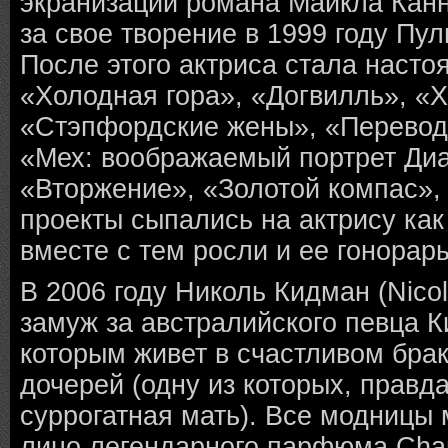
экранизации романа Майкла Канн
за свое творение в 1999 году Пу
После этого актриса стала насто
«Холодная гора», «Догвилль», «Х
«Стэпфордские жены», «Перевод
«Мех: воображаемый портрет Ди
«Вторжение», «Золотой компас»
проекты сыпались на актрису как 
вместе с тем росли и ее гонорар
В 2006 году Николь Кидман (Nico
замуж за австралийского певца К
которым живет в счастливом брак
дочерей (одну из которых, правд
суррогатная мать). Все модницы 
лицо легендарного парфюма Chan