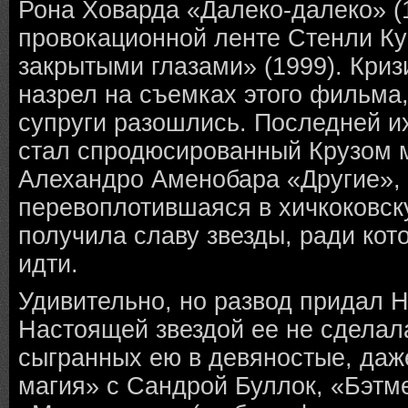
Рона Ховарда «Далеко-далеко» (
провокационной ленте Стенли К
закрытыми глазами» (1999). Криз
назрел на съемках этого фильма,
супруги разошлись. Последней и
стал спродюсированный Крузом 
Алехандро Аменобара «Другие», 
перевоплотившаяся в хичкоковск
получила славу звезды, ради кот
идти.
Удивительно, но развод придал Н
Настоящей звездой ее не сделала
сыгранных ею в девяностые, даж
магия» с Сандрой Буллок, «Бэтм