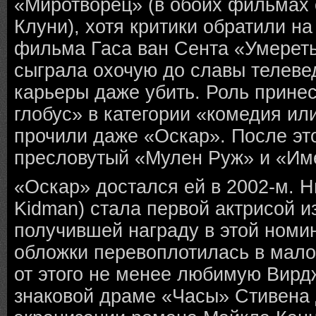
«Миротворец» (в обоих фильмах
Клуни), хотя критики обратили н
фильма Гаса ван Сента «Умереть
сыграла охочую до славы телеве
карьеры даже убить. Роль прине
глобус» в категории «комедия ил
прочили даже «Оскар». После эт
пресловутый «Мулен Руж» и «Им
«Оскар» достался ей в 2002-м. Н
Kidman) стала первой актрисой и
получившей награду в этой номи
обложки перевоплотилась в мало
от этого не менее любимую Вир
знаковой драме «Часы» Стивена