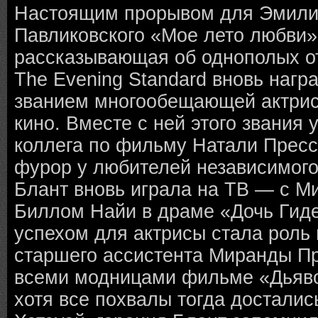
Настоящим прорывом для Эмили
Павликовского «Мое лето любви» 
рассказывающая об однополых о
The Evening Standard вновь наг
званием многообещающей актрисы
кино. Вместе с ней этого звания 
коллега по фильму Натали Пресс
фурор у любителей независимого 
Блант вновь играла на ТВ — с М
Биллом Найи в драме «Дочь Гид
успехом для актрисы стала роль
старшего ассистента Миранды П
всеми модницами фильме «Дьяво
хотя все похвалы тогда достали