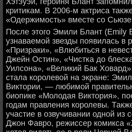
Хэтэуэй, героиня Блант запомнил
критикам. В 2006-м актриса такж
«Одержимость» вместе со Сьюзе
После этого Эмили Блант (Emily B
узнаваемой звезды появилась в 
«Призраки», «Влюбиться в невес
Джейн Остин», «Чистка до блеск
Уилсона», «Великий Бак Ховард».
стала королевой на экране: Эми
Виктории, — любимой правитель
биопике «Молодая Виктория», п
годам правления королевы. Такж
участие в озвучивании одной из 
Джон Фавро, режиссер комикса 