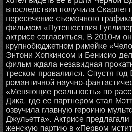
хотел видеть ее в роли Черной В
впоследствии получила Скарлетт
пересечение съемочного графика
фильмом «Путешествия Гулливер
актрисе согласиться. В 2010-м о
крупнобюджетном римейке «Челов
Энтони Хопкинсом и Бенисио дел
фильм ждала незавидная прокатн
треском провалился. Спустя год 
романтичной научно-фантастичес
«Меняющие реальность» по расс
Дика, где ее партнером стал Мэт
озвучила главную героиню муль
Джульетта». Актрисе предлагали
женскую партию в «Первом мстит