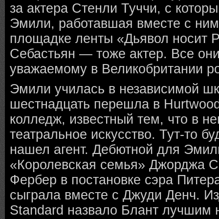
за актера Стенли Туччи, с котор
Эмили, работавшая вместе с ним
площадке ленты «Дьявол носит P
Себастьян — тоже актер. Все он
уважаемому в Великобритании ро
Эмили училась в независимой шко
шестнадцать перешла в Hurtwoo
колледж, известный тем, что в н
театральное искусство. Тут-то б
нашел агент. Дебютной для Эмил
«Королевская семья» Джорджа С
Фербер в постановке сэра Питера
сыграла вместе с Джуди Денч. И
Standard назвало Блант лучшим 