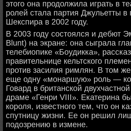
этого она продолжила играть в те
ролей стала партия Джульетты в
Шекспира в 2002 году.
В 2003 году состоялся и дебют Э
Blunt) на экране: она сыграла гл
телебиопике «Боудикка», расск
правительнице кельтского племе
против засилия римлян. В том же
еще одну «монаршую» роль — к
Говард в британской двухчастной
драме «Генри VIII». Екатерина б
короля, известного тем, что он к
спутницу жизни. Ее он решил ли
подозрению в измене.