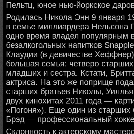
Пельтц, юное нью-йоркское даро
Родилась Никола Энн 9 января 1
в семье миллиардера Нельсона П
одно время владел популярным
безалкогольных напитков Snappl
Клаудии (в девичестве Хеффнер)
большая семья: четверо старших
младших и сестра. Кстати, Брит
актриса. На это же поприще пода
старших братьев Николы, Уиллья
двух кинохитах 2011 года — карт
«Погоня»). Еще один из старших
Брэд — профессиональный хокке
Склонность к актерскому мастерс