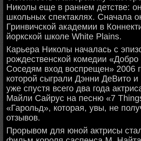
Николы еще в раннем детстве: он
школьных спектаклях. Сначала о
Гринвичской академии в Коннекти
йоркской школе White Plains.
Карьера Николы началась с эпиз
рождественской комедии «Добро 
Соседям вход воспрещен» 2006 г
которой сыграли Дэнни ДеВито и
уже спустя всего два года актрис
Майли Сайрус на песню «7 Thing
«Гарольд», которая, увы, не пол
отзывов.
Прорывом для юной актрисы ста
фильм короля саспенса М. Найт