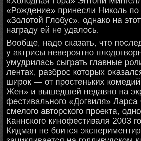
«Холодная Гора» Энтони Мингел
«Рождение» принесли Николь по
«Золотой Глобус», однако на этот
награду ей не удалось.
Вообще, надо сказать, что после
у актрисы невероятно плодотво
умудрилась сыграть главные роли
лентах, разброс которых оказалс
широк — от простеньких комедий
Жен» и вышедшей недавно на эк
фестивального «Догвиля» Ларса
смелого авторского проекта, одн
Каннского кинофестиваля 2003 го
Кидман не боится экспериментир
зацикливается на голливудском 