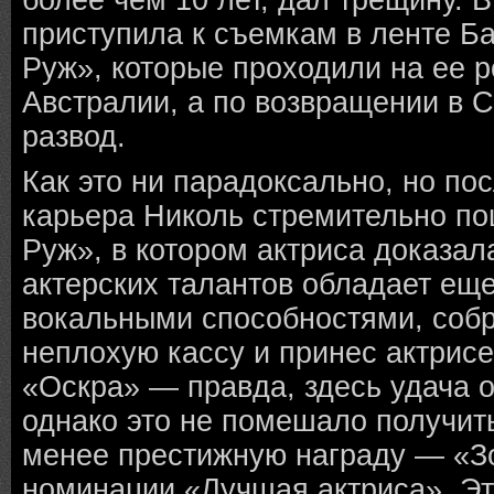
более чем 10 лет, дал трещину. В
приступила к съемкам в ленте Б
Руж», которые проходили на ее 
Австралии, а по возвращении в 
развод.
Как это ни парадоксально, но по
карьера Николь стремительно по
Руж», в котором актриса доказал
актерских талантов обладает ещ
вокальными способностями, соб
неплохую кассу и принес актрис
«Оскра» — правда, здесь удача о
однако это не помешало получить
менее престижную награду — «Зо
номинации «Лучшая актриса». Эт