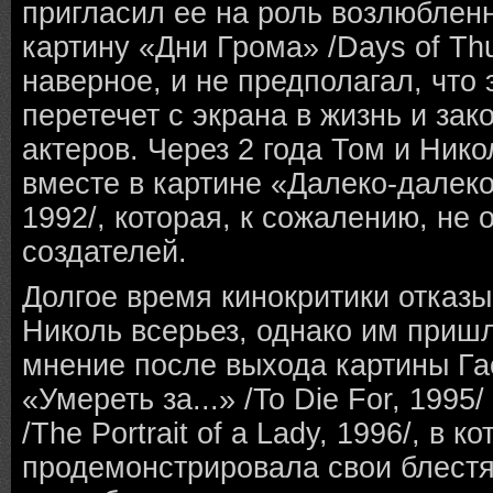
пригласил ее на роль возлюблен
картину «Дни Грома» /Days of Thu
наверное, и не предполагал, что
перетечет с экрана в жизнь и зак
актеров. Через 2 года Том и Ник
вместе в картине «Далеко-далеко
1992/, которая, к сожалению, не
создателей.
Долгое время кинокритики отказ
Николь всерьез, однако им приш
мнение после выхода картины Га
«Умереть за...» /To Die For, 1995
/The Portrait of a Lady, 1996/, в 
продемонстрировала свои блест