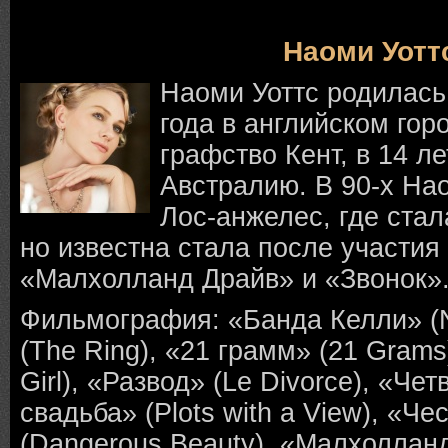
Наоми Уотт
Наоми Уоттс родилась
года в английском го
графство Кент, в 14 л
Австралию. В 90-х На
Лос-анжелес, где стал
но известна стала после участия
«Малхолланд Драйв» и «Звонок»
Фильмография: «Банда Келли» (N
(The Ring), «21 грамм» (21 Grams
Girl), «Развод» (Le Divorce), «Че
свадьба» (Plots with a View), «Че
(Dangerous Beauty), «Малхолланд