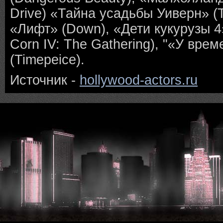
Drive) «Тайна усадьбы Уиверн» (
«Лифт» (Down), «Дети кукурузы 4» 
Corn IV: The Gathering), "«У вре
(Timepeice).
Источник -
hollywood-actors.ru