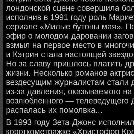
лондонской сцене совершила бо
исполнив в 1991 году роль Марие
сериале «Милые бутоны мая». По
эфир о молодом даровании загов
взмыл на первое место в многоч
и Кэтрин стала настоящей звезд
Но за славу пришлось платить д
жизни. Несколько романов актри
вездесущим журналистам стали 
из-за давления, оказываемого на
возлюбленного — телеведущего 
распалась их помолвка...
В 1993 году Зета-Джонс исполнил
короткометражке «Христофор Кол