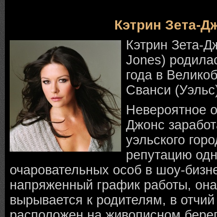
Кэтрин Зета-Д
Кэтрин Зета-Дж
Jones) родила
года в Великоб
Сванси (Уэльс)
Невероятное о
Джонс заработ
уэльского гор
репутацию одн
очаровательных особ в шоу-бизн
напряженный график работы, она
вырывается к родителям, в отчий
расположен на живописном берег