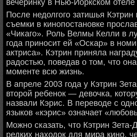
вечеринку в Нью-Йоркском отеле
После недолгого затишья Кэтрин
съемки в кинопостановке просла
«Чикаго». Роль Велмы Келли в 
года приносит ей «Оскар» в ном
актриса». Кэтрин приняла наград
радостью, поведав о том, что он
моменте всю жизнь.
В апреле 2003 года у Кэтрин Зет
второй ребенок — девочка, кото
назвали Кэрис. В переводе с одно
языков «кэрис» означает «любовь
Можно сказать, что Кэтрин Зета-
редких находок для мира кино, ч