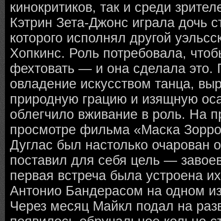
кинокритиков, так и среди зрител
Кэтрин Зета-Джонс играла дочь 
которого исполнял другой уэльсс
Хопкинс. Роль потребовала, чтоб
фехтовать — и она сделала это. 
овладение искусством танца, выр
природную грацию и изящную оса
облегчило вживание в роль. На 
просмотре фильма «Маска Зорро
Дуглас был настолько очарован о
поставил для себя цель — завоев
первая встреча была устроена и
Антонио Бандерасом на одном из
Через месяц Майкл подал на разв