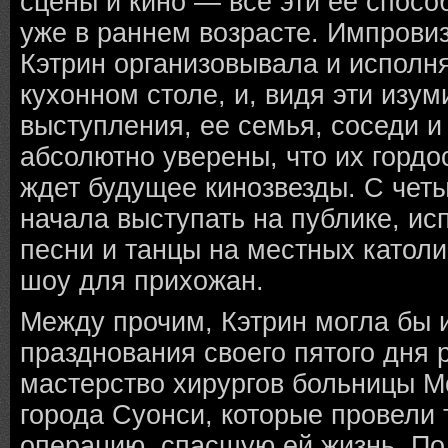
сцены и кино — все эти ее спосо
уже в раннем возрасте. Импров
Кэтрин организовывала и исполн
кухонном столе, и, видя эти изу
выступления, ее семья, соседи и
абсолютно уверены, что их горд
ждет будущее кинозвезды. С четы
начала выступать на публике, ис
песни и танцы на местных катол
шоу для прихожан.
Между прочим, Кэтрин могла бы 
празднования своего пятого дня 
мастерство хирургов больницы Mor
города Суонси, которые провели
операцию, спасшую ей жизнь. По 