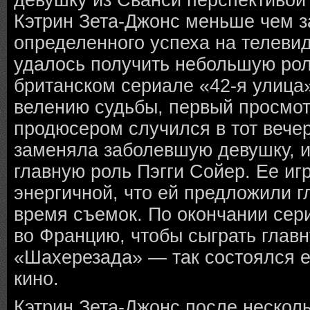
девушку из Сванси перспективой 
Кэтрин Зета-Джонс меньше чем за
определенного успеха на телеви
удалось получить небольшую ро
британском сериале «42-я улица»
велению судьбы, первый просмо
продюсером случился в тот вечер
заменяла заболевшую девушку,
главную роль Пэгги Сойер. Ее иг
энергичной, что ей предложили г
время съемок. По окончании сер
во Францию, чтобы сыграть глав
«Шахерезада» — так состоялся 
кино.
Кэтрин Зета-Джонс после несколь